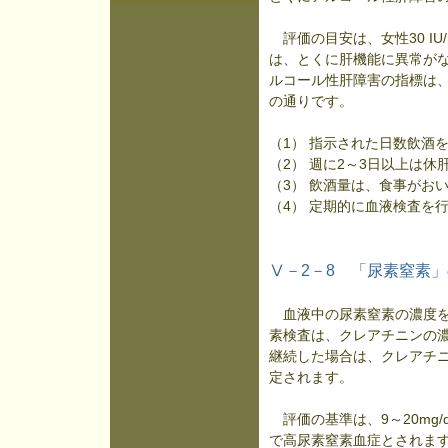
評価の目安は、女性30 IU
は、とくに肝機能に異常が
ルコール性肝障害の指標は、1
の通りです。
（1） 指示された日数飲酒を
（2） 週に2～3日以上は休
（3） 飲酒量は、食事がお
（4） 定期的に血液検査を
Ⅴ－2－8 「尿素窒素
血液中の尿素窒素の濃度を
素検査は、クレアチニンの
継続した場合は、クレアチ
定されます。
評価の基準は、9～20mg/d
で高尿素窒素血症とされま