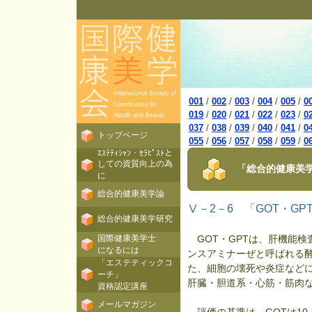
001
/
002
/
003
/
004
/
005
/
0
019
/
020
/
021
/
022
/
023
/
0
037
/
038
/
039
/
040
/
041
/
0
トップページ
055
/
056
/
057
/
058
/
059
/
0
ｴｽﾃﾃｨｼｬﾝ・ｾﾗﾋﾟｽﾄと
しての資質向上の為
「総合的健康美学
に
総合的健康美学論
Ⅴ－2－6 「GOT・G
総合的健康美学研究
国際健康美学士
GOT・GPTは、肝機能検
になるには
ンスアミナーぜと呼ばれる
「エステティックコ
た、細胞の壊死や炎症などに
ーチ」
肝臓・胆道系・心筋・筋肉
資格認定講座
メールマガジン