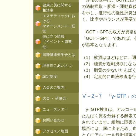
評価の基準は、GOTは10～4
健康と美に関する
の過剰摂取・肥満・運動直後な
相談室
を示し、進行性の慢性肝炎は
エステティックにお
く、比率やバランスが重要
ける
マネージメント・経
営
GOT・GPTの双方が異常
役に立つ情報
「GOT＞GPT」であれば
（イベント・図書
が基本となります。
他）
国際健康美学会とは
（1） 飲酒はほどほどに、
（2） 糖質が過剰摂取にな
理事長ごあいさつ
（3） 脂質の少ないたんぱ
（4） 定期的に血液検査を
認定制度
入会のご案内
Ⅴ－2－7 「γ- GTP
大会 ・ 研修会
γ- GTP検査は、アルコー
ニューズレター
たんぱく質を分解する酵素
お問い合わせ
されています。細胞に障害
場合には、尿に出るため、
アクセス／地図
とくにアルコール性肝障害