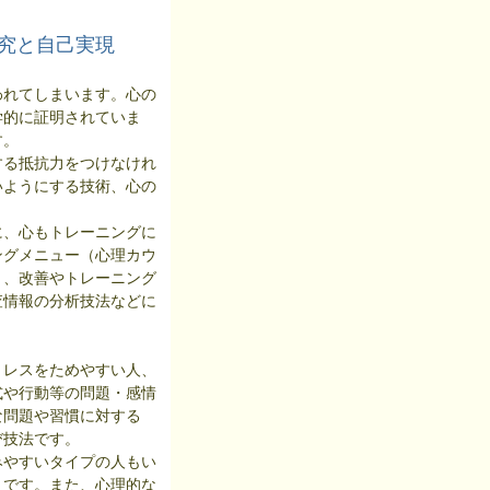
究と自己実現
れてしまいます。心の
学的に証明されていま
す。
る抵抗力をつけなけれ
いようにする技術、心の
、心もトレーニングに
ングメニュー（心理カウ
り、改善やトレーニング
査情報の分析技法などに
レスをためやすい人、
式や行動等の問題・感情
な問題や習慣に対する
び技法です。
やすいタイプの人もい
うです。また、心理的な