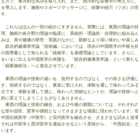
え方で、東洋的な気功を取り入れ、また、西洋的な栄養学の考え方に
を導入します。施術やスポーツマッサージに、経脈や経穴（ツボ）の
す。
これらはほんの一部の紹介にすぎません。実際には、東西の理論や技
理、施術の各分野の理論や臨床に、系統的・理論的・合理的に組み込
みは、美や健康の研究・実践のなかに、新鮮なより深い味わいや楽し
総合的健康美学論「技術編」においては、現在の中国医学の中枢を担
の指導書として知られる「経絡学」を基礎理論としています。さらに、4
をいまに伝える中国医学の本随を、「総合的健康美学論」という新た
「経脈施術法」へと進化させています。
東西の理論や技術の違いを、批判するのではなく、その良さを評価し
す。拒絶するのではなく、素直に受け入れ、体験を通して味わってみ
点です。体験を通して感じ、味わった些細なヒントが、理論や技術へ
的に変えてしまうことも少なくありません。
東西の理論と技術の融合、および今後の展開については、それぞれの
な形や品性、変革や挑戦となってさまざまな場面に現われています。
中国伝統医学（中医学）と現代医学を融合させ、さまざまな試みと改
それは中医学と西洋医学を連結させるという意味から、「中西結合」
います。