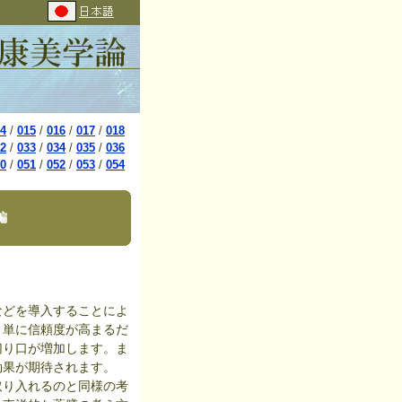
4
/
015
/
016
/
017
/
018
2
/
033
/
034
/
035
/
036
0
/
051
/
052
/
053
/
054
編
どを導入することによ
、単に信頼度が高まるだ
切り口が増加します。ま
効果が期待されます。
り入れるのと同様の考