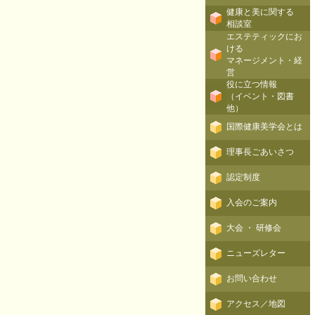
健康と美に関する
相談室
エステティックにお
ける
マネージメント・経
営
役に立つ情報
（イベント・図書
他）
国際健康美学会とは
理事長ごあいさつ
認定制度
入会のご案内
大会 ・ 研修会
ニューズレター
お問い合わせ
アクセス／地図