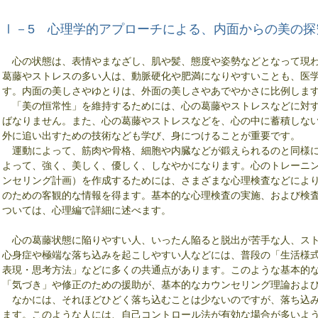
Ⅰ－5 心理学的アプローチによる、内面からの美の探
心の状態は、表情やまなざし、肌や髪、態度や姿勢などとなって現わ
葛藤やストレスの多い人は、動脈硬化や肥満になりやすいことも、医
す。内面の美しさやゆとりは、外面の美しさやあでやかさに比例しま
「美の恒常性」を維持するためには、心の葛藤やストレスなどに対す
ばなりません。また、心の葛藤やストレスなどを、心の中に蓄積しな
外に追い出すための技術なども学び、身につけることが重要です。
運動によって、筋肉や骨格、細胞や内臓などが鍛えられるのと同様に
よって、強く、美しく、優しく、しなやかになります。心のトレーニ
ンセリング計画）を作成するためには、さまざまな心理検査などによ
のための客観的な情報を得ます。基本的な心理検査の実施、および検
ついては、心理編で詳細に述べます。
心の葛藤状態に陥りやすい人、いったん陥ると脱出が苦手な人、スト
心身症や極端な落ち込みを起こしやすい人などには、普段の「生活様
表現・思考方法」などに多くの共通点があります。このような基本的
「気づき」や修正のための援助が、基本的なカウンセリング理論およ
なかには、それほどひどく落ち込むことは少ないのですが、落ち込み
ます。このような人には、自己コントロール法が有効な場合が多いよ