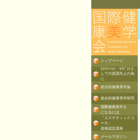
トップページ
ｴｽﾃﾃｨｼｬﾝ・ｾﾗﾋﾟｽﾄと
しての資質向上の為
に
総合的健康美学論
総合的健康美学研究
国際健康美学士
になるには
「エステティックコ
ーチ」
資格認定講座
メールマガジン