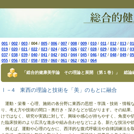
001
/
002
/
003
/
004
/
005
/
006
/
007
/
008
/
009
/
010
/
011
/
012
/
013
/
01
019
/
020
/
021
/
022
/
023
/
024
/
025
/
026
/
027
/
028
/
029
/
030
/
031
/
03
037
/
038
/
039
/
040
/
041
/
042
/
043
/
044
/
045
/
046
/
047
/
048
/
049
/
05
055
/
056
/
057
/
058
/
059
/
060
/
061
/
062
/
063
/
064
「総合的健康美学論 その理論と展開 （第１巻）」 総論
Ⅰ－4 東西の理論と技術を「美」のもとに融合
運動・栄養・心理、施術の各分野に東西の思想・学識・技術・情報な
り、考え方や技術の間口・奥行き・深さなどが拡がります。その結果
けではなく、研究や実践に対して、興味や感心が持ちやすく、角度や
た臨床技術のより広汎な進歩や組み合わせなどによる、新たな技法や
例えば、運動や心理のなかに、西洋的な腹式呼吸法や自律訓練法を取