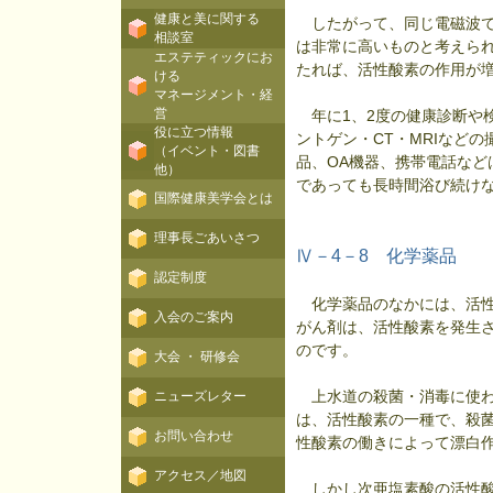
健康と美に関する
したがって、同じ電磁波で
相談室
は非常に高いものと考えら
エステティックにお
たれば、活性酸素の作用が
ける
マネージメント・経
営
年に1、2度の健康診断や
役に立つ情報
ントゲン・CT・MRIなど
（イベント・図書
品、OA機器、携帯電話な
他）
であっても長時間浴び続け
国際健康美学会とは
理事長ごあいさつ
Ⅳ－4－8 化学薬品
認定制度
化学薬品のなかには、活性
入会のご案内
がん剤は、活性酸素を発生
のです。
大会 ・ 研修会
上水道の殺菌・消毒に使わ
ニューズレター
は、活性酸素の一種で、殺
お問い合わせ
性酸素の働きによって漂白
アクセス／地図
しかし次亜塩素酸の活性酸