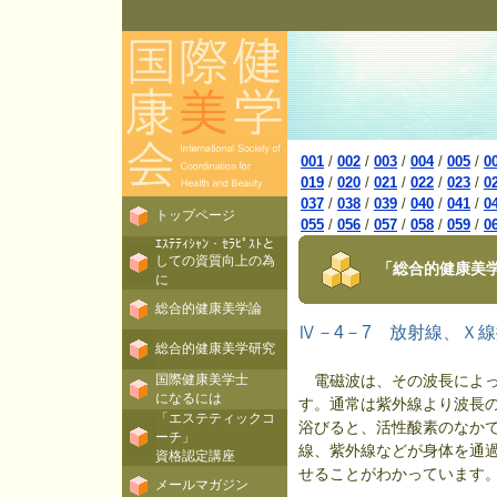
001
/
002
/
003
/
004
/
005
/
0
019
/
020
/
021
/
022
/
023
/
0
037
/
038
/
039
/
040
/
041
/
0
トップページ
055
/
056
/
057
/
058
/
059
/
0
ｴｽﾃﾃｨｼｬﾝ・ｾﾗﾋﾟｽﾄと
しての資質向上の為
「総合的健康美学
に
総合的健康美学論
Ⅳ－4－7 放射線、Ｘ
総合的健康美学研究
国際健康美学士
電磁波は、その波長によっ
になるには
す。通常は紫外線より波長
「エステティックコ
浴びると、活性酸素のなかで
ーチ」
線、紫外線などが身体を通
資格認定講座
せることがわかっています。
メールマガジン