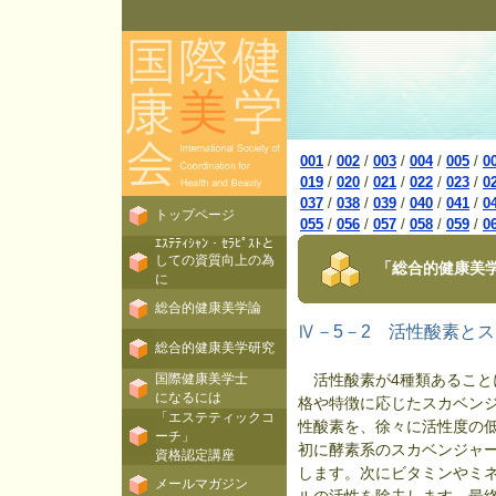
001
/
002
/
003
/
004
/
005
/
0
019
/
020
/
021
/
022
/
023
/
0
037
/
038
/
039
/
040
/
041
/
0
トップページ
055
/
056
/
057
/
058
/
059
/
0
ｴｽﾃﾃｨｼｬﾝ・ｾﾗﾋﾟｽﾄと
しての資質向上の為
「総合的健康美学
に
総合的健康美学論
Ⅳ－5－2 活性酸素と
総合的健康美学研究
国際健康美学士
活性酸素が4種類あること
になるには
格や特徴に応じたスカベン
「エステティックコ
性酸素を、徐々に活性度の
ーチ」
初に酵素系のスカベンジャ
資格認定講座
します。次にビタミンやミ
メールマガジン