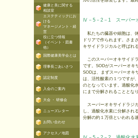
ルの活性を除去します。最
健康と美に関する
相談室
エステティックにお
Ⅳ－5－2－1 スーパ
ける
マネージメント・経
営
私たちの臓器や細胞は、休
役に立つ情報
ドリアで作られます。さま
（イベント・図書
キサイドラジカルと呼ばれ
他）
国際健康美学会とは
このスーパーオキサイドラ
です。SODがスーパーオキ
理事長ごあいさつ
SODは、まずスーパーオキ
認定制度
は、活性酸素の１つですが
のとなっています。過酸化
入会のご案内
にまで分解されることとな
大会 ・ 研修会
スーパーオキサイドラジカ
し、過酸化水素に分解される
ニューズレター
分解の約１万倍といわれる
お問い合わせ
アクセス／地図
Ⅳ－5－2－2 過酸化